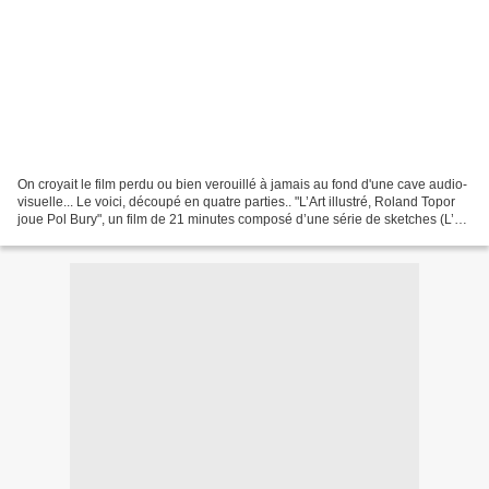
On croyait le film perdu ou bien verouillé à jamais au fond d'une cave audio-
visuelle... Le voici, découpé en quatre parties.. "L’Art illustré, Roland Topor
joue Pol Bury", un film de 21 minutes composé d’une série de sketches (L’art
pour l’art, sculptures...