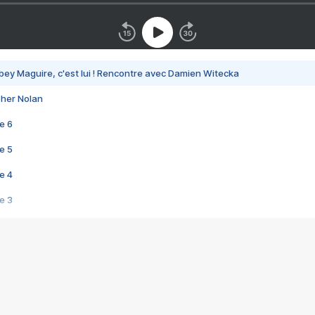
bey Maguire, c'est lui ! Rencontre avec Damien Witecka
pher Nolan
e 6
e 5
e 4
e 3
s créatrices de la VF !
e 2
e 1
e Mektoub My Love arrive enfin ! Rencontre avec Shaïn Boumedine et Sal