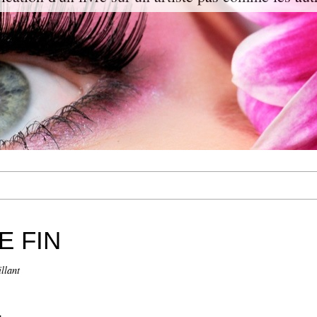
E FIN
llant
.