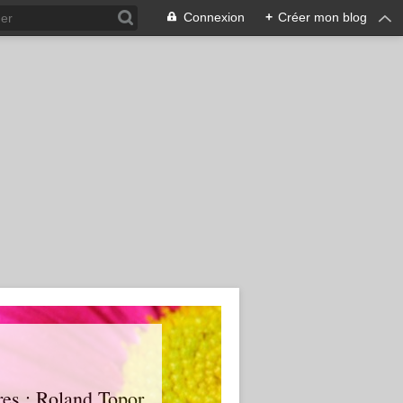
Connexion
+
Créer mon blog
tres : Roland Topor