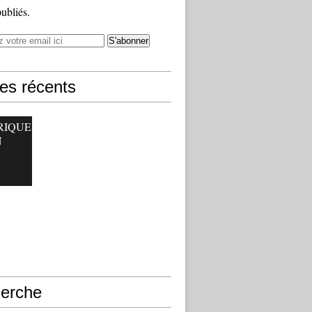
publiés.
les récents
RIQUE
N
erche