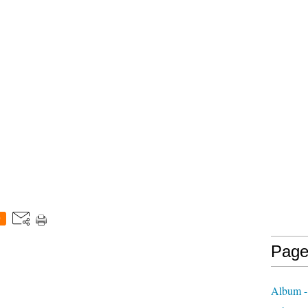
0
Page
Album - 