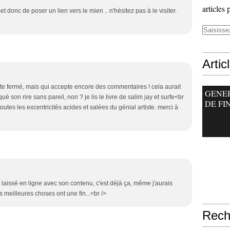
articles 
t donc de poser un lien vers le mien .. n'hésitez pas à le visiter.
Artic
ite fermé, mais qui accepte encore des commentaires ! cela aurait
GENE
é son rire sans pareil, non ? je lis le livre de salim jay et surfe<br
DE FI
tes les excentricités acides et salées du génial artiste. merci à
ir laissé en ligne avec son contenu, c'est déjà ça, même j'aurais
es meilleures choses ont une fin...<br />
Rech