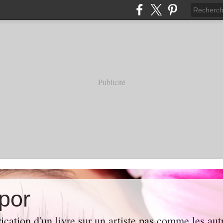
Publicité
por
rication d'un livre sur un artiste pas comme les au