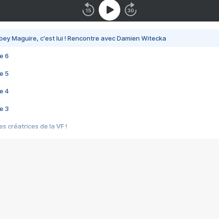
bey Maguire, c'est lui ! Rencontre avec Damien Witecka
e 6
e 5
e 4
e 3
s créatrices de la VF !
e 2
e 1
e Mektoub My Love arrive enfin ! Rencontre avec Shaïn Boumedine et Sal
i : après Toni en famille
elle réalise le bouleversant Dites lui que je l'aime