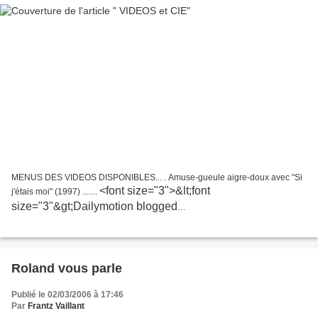
MENUS DES VIDEOS DISPONIBLES... . Amuse-gueule aigre-doux avec "Si
<font size="3">&lt;font
j'étais moi" (1997) .......
size="3"&gt;Dailymotion blogged
video&lt;/font&gt;&lt;br&gt; &lt;span style="margin-top:...
Roland vous parle
Publié le 02/03/2006 à 17:46
Par
Frantz Vaillant