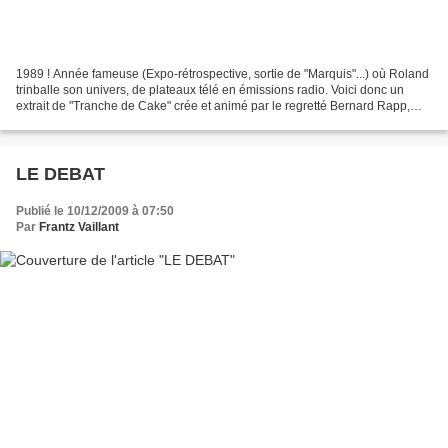
1989 ! Année fameuse (Expo-rétrospective, sortie de "Marquis"...) où Roland
trinballe son univers, de plateaux télé en émissions radio. Voici donc un
extrait de "Tranche de Cake" crée et animé par le regretté Bernard Rapp,
journaliste honnête et dont...
LE DEBAT
Publié le 10/12/2009 à 07:50
Par
Frantz Vaillant