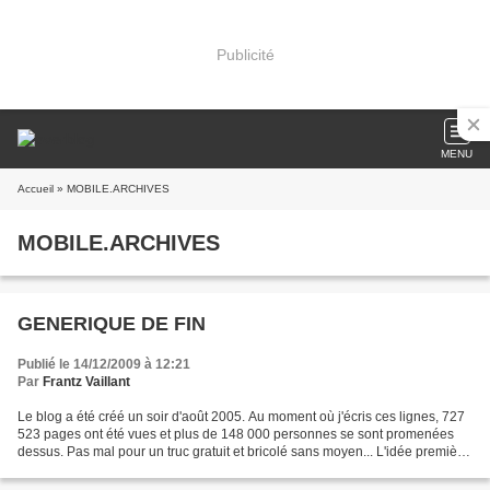
Publicité
MENU
Accueil
» MOBILE.ARCHIVES
MOBILE.ARCHIVES
GENERIQUE DE FIN
Publié le 14/12/2009 à 12:21
Par
Frantz Vaillant
Le blog a été créé un soir d'août 2005. Au moment où j'écris ces lignes, 727
523 pages ont été vues et plus de 148 000 personnes se sont promenées
dessus. Pas mal pour un truc gratuit et bricolé sans moyen... L'idée première
était de faire partager avec...