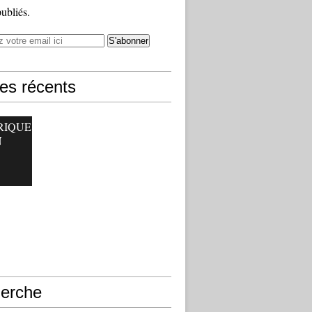
publiés.
les récents
RIQUE
N
erche