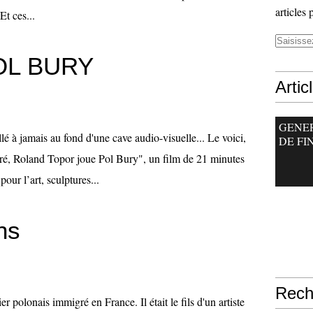
articles 
Et ces...
OL BURY
Artic
GENE
lé à jamais au fond d'une cave audio-visuelle... Le voici,
DE FI
stré, Roland Topor joue Pol Bury", un film de 21 minutes
our l’art, sculptures...
ns
Rech
er polonais immigré en France. Il était le fils d'un artiste