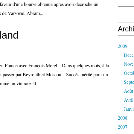
 faveur d'une bourse obtenue après avoir décroché un
s de Varsovie. Abram,...
Arch
land
2009
Déce
Nove
en France avec François Morel... Dans quelques mois, à la
Octo
ait passer par Beyrouth et Moscou... Succès mérité pour un
Sept
me un vin rare. Il...
Août
Avril
Janvi
2008
2007