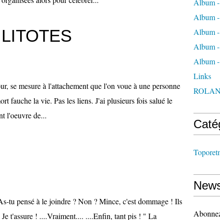
Album -
Album -
 LITOTES
Album -
Album - 
Album 
Links
our, se mesure à l'attachement que l'on voue à une personne
ROLAN
t fauche la vie. Pas les liens. J'ai plusieurs fois salué le
t l'oeuvre de...
Caté
Toporet
News
...? As-tu pensé à le joindre ? Non ? Mince, c'est dommage ! Ils
Abonnez-
e t'assure ! ....Vraiment.... ....Enfin, tant pis ! " La