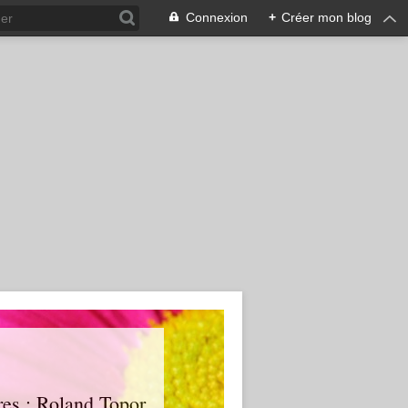
Connexion
+
Créer mon blog
tres : Roland Topor