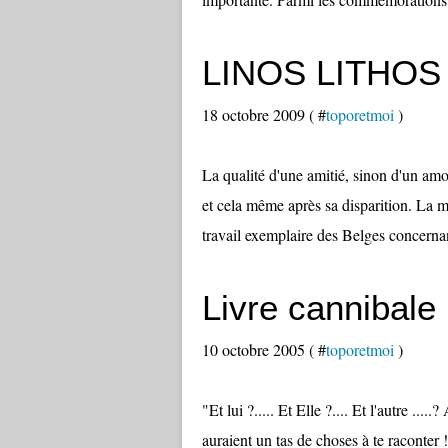
LINOS LITHOS
18 octobre 2009 ( #
toporetmoi
)
La qualité d'une amitié, sinon d'un am
et cela même après sa disparition. La mor
travail exemplaire des Belges concernan
Livre cannibale
10 octobre 2005 ( #
toporetmoi
)
"Et lui ?..... Et Elle ?.... Et l'autre ..
auraient un tas de choses à te raconter ! J