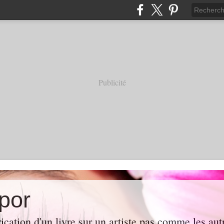
Publicité
por
rication d'un livre sur un artiste pas comme les au