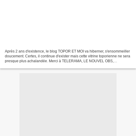
Après 2 ans d'existence, le blog TOPOR ET MOI va hiberner, s'ensommeiller
doucement. Certes, il continue d'exister mais cette vitrine toporienne ne sera
presque plus achalandée. Merci à TELERAMA, LE NOUVEL OBS,
MARIANNE, AMNESTY FRANCE, SUD-OUEST, L'ARCHE,...