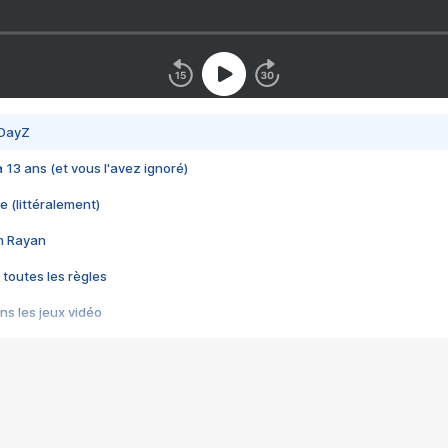
 DayZ
 a 13 ans (et vous l'avez ignoré)
e (littéralement)
im Rayan
 toutes les règles
s les jeux vidéo
us choquant de Rockstar ? - Le scandale BULLY
e plus moche de Steam
du RÊVE tourne au CAUCHEMAR