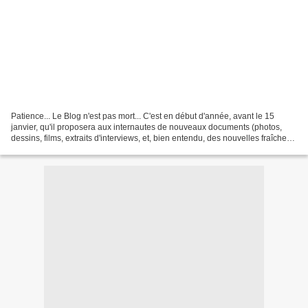
Patience... Le Blog n'est pas mort... C'est en début d'année, avant le 15
janvier, qu'il proposera aux internautes de nouveaux documents (photos,
dessins, films, extraits d'interviews, et, bien entendu, des nouvelles fraîches
concernant la parution de...