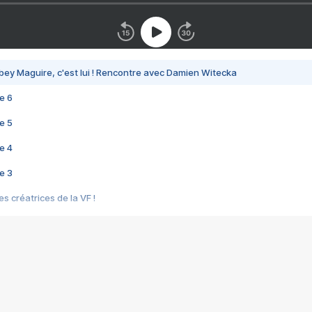
bey Maguire, c'est lui ! Rencontre avec Damien Witecka
e 6
e 5
e 4
e 3
s créatrices de la VF !
e 2
e 1
e Mektoub My Love arrive enfin ! Rencontre avec Shaïn Boumedine et Sal
i : après Toni en famille