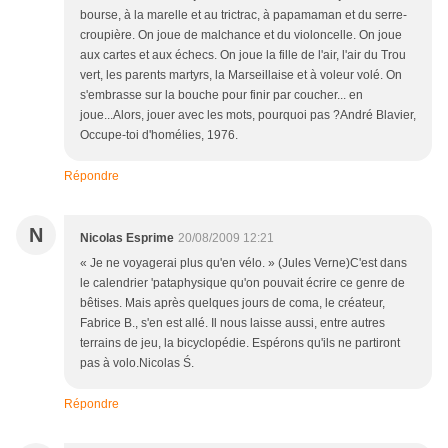
bourse, à la marelle et au trictrac, à papamaman et du serre-
croupière. On joue de malchance et du violoncelle. On joue
aux cartes et aux échecs. On joue la fille de l'air, l'air du Trou
vert, les parents martyrs, la Marseillaise et à voleur volé. On
s'embrasse sur la bouche pour finir par coucher... en
joue...Alors, jouer avec les mots, pourquoi pas ?André Blavier,
Occupe-toi d'homélies, 1976.
Répondre
N
Nicolas Esprime
20/08/2009 12:21
« Je ne voyagerai plus qu'en vélo. » (Jules Verne)C'est dans
le calendrier 'pataphysique qu'on pouvait écrire ce genre de
bêtises. Mais après quelques jours de coma, le créateur,
Fabrice B., s'en est allé. Il nous laisse aussi, entre autres
terrains de jeu, la bicyclopédie. Espérons qu'ils ne partiront
pas à volo.Nicolas Ś.
Répondre