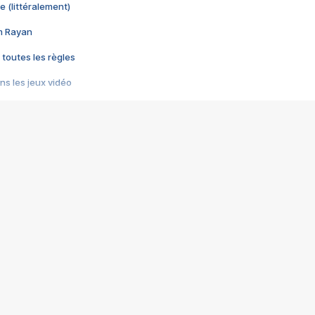
e (littéralement)
im Rayan
 toutes les règles
s les jeux vidéo
us choquant de Rockstar ? - Le scandale BULLY
e plus moche de Steam
du RÊVE tourne au CAUCHEMAR
pendant 8 heures
it… à tort
umiliés par un jeu vidéo
ire - Final Fantasy 8
ti un empire - Age of Empires
story DOFUS