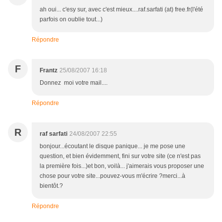
ah oui... c'esy sur, avec c'est mieux....raf.sarfati (at) free.fr(l'été
parfois on oublie tout...)
Répondre
F
Frantz
25/08/2007 16:18
Donnez moi votre mail....
Répondre
R
raf sarfati
24/08/2007 22:55
bonjour...écoutant le disque panique... je me pose une
question, et bien évidemment, fini sur votre site (ce n'est pas
la première fois...)et bon, voilà... j'aimerais vous proposer une
chose pour votre site...pouvez-vous m'écrire ?merci...à
bientôt.?
Répondre