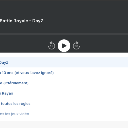
 Battle Royale - DayZ
 DayZ
 a 13 ans (et vous l'avez ignoré)
e (littéralement)
im Rayan
 toutes les règles
s les jeux vidéo
us choquant de Rockstar ? - Le scandale BULLY