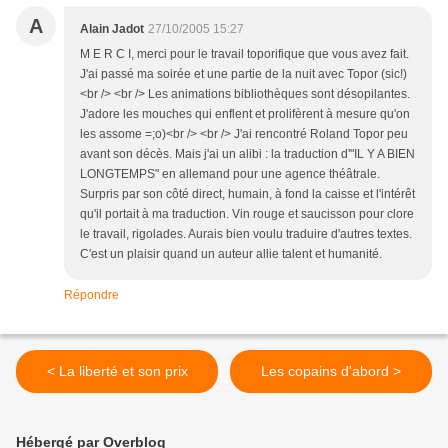
A
Alain Jadot
27/10/2005 15:27
M E R C I, merci pour le travail toporifique que vous avez fait.
J'ai passé ma soirée et une partie de la nuit avec Topor (sic!)
<br /> <br /> Les animations bibliothèques sont désopilantes.
J'adore les mouches qui enflent et prolifèrent à mesure qu'on
les assome =;o)<br /> <br /> J'ai rencontré Roland Topor peu
avant son décès. Mais j'ai un alibi : la traduction d'"IL Y A BIEN
LONGTEMPS" en allemand pour une agence théâtrale.
Surpris par son côté direct, humain, à fond la caisse et l'intérêt
qu'il portait à ma traduction. Vin rouge et saucisson pour clore
le travail, rigolades. Aurais bien voulu traduire d'autres textes.
C'est un plaisir quand un auteur allie talent et humanité.
Répondre
< La liberté et son prix
Les copains d'abord >
Hébergé par Overblog