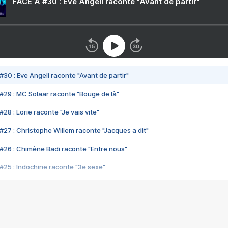
FACE A #30 : Eve Angeli raconte "Avant de partir"
#30 : Eve Angeli raconte "Avant de partir"
#29 : MC Solaar raconte "Bouge de là"
28 : Lorie raconte "Je vais vite"
#27 : Christophe Willem raconte "Jacques a dit"
#26 : Chimène Badi raconte "Entre nous"
#25 : Indochine raconte "3e sexe"
#24 : Zaho raconte "C'est chelou"
#23 : Patrick Bruel raconte "Au café des délices"
#22 : Kyo raconte "Le chemin"