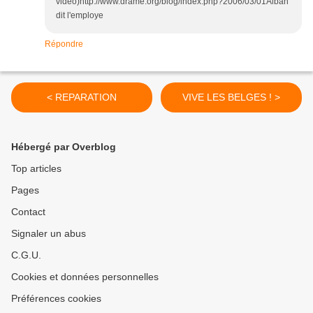
video)http://www.drame.org/blog/index.php?2006/03/01Alban
dit l'employe
Répondre
< REPARATION
VIVE LES BELGES ! >
Hébergé par Overblog
Top articles
Pages
Contact
Signaler un abus
C.G.U.
Cookies et données personnelles
Préférences cookies