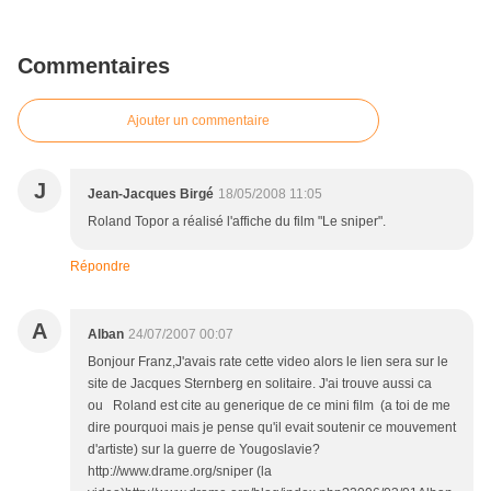
Commentaires
Ajouter un commentaire
J
Jean-Jacques Birgé
18/05/2008 11:05
Roland Topor a réalisé l'affiche du film "Le sniper".
Répondre
A
Alban
24/07/2007 00:07
Bonjour Franz,J'avais rate cette video alors le lien sera sur le
site de Jacques Sternberg en solitaire. J'ai trouve aussi ca
ou Roland est cite au generique de ce mini film (a toi de me
dire pourquoi mais je pense qu'il evait soutenir ce mouvement
d'artiste) sur la guerre de Yougoslavie?
http://www.drame.org/sniper (la