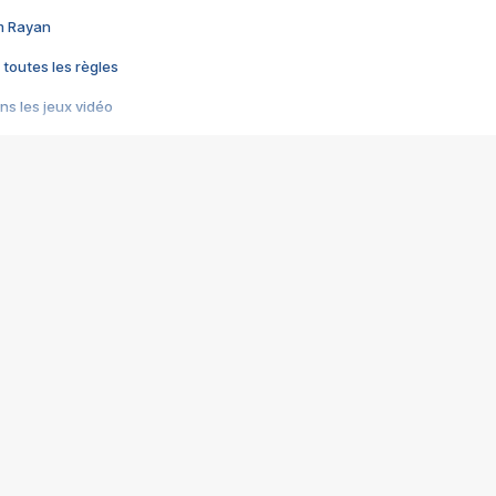
im Rayan
 toutes les règles
s les jeux vidéo
us choquant de Rockstar ? - Le scandale BULLY
e plus moche de Steam
du RÊVE tourne au CAUCHEMAR
pendant 8 heures
it… à tort
umiliés par un jeu vidéo
ire - Final Fantasy 8
ti un empire - Age of Empires
story DOFUS