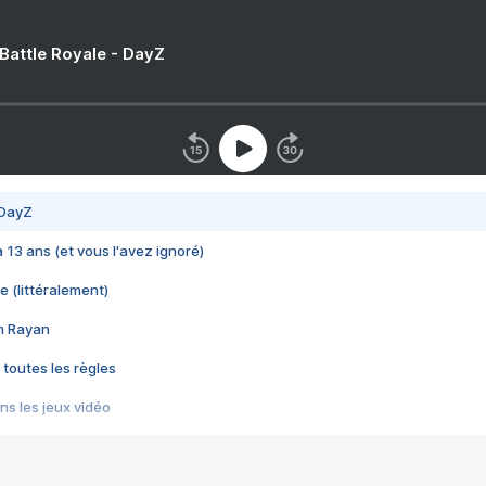
 Battle Royale - DayZ
 DayZ
 a 13 ans (et vous l'avez ignoré)
e (littéralement)
im Rayan
 toutes les règles
s les jeux vidéo
us choquant de Rockstar ? - Le scandale BULLY
e plus moche de Steam