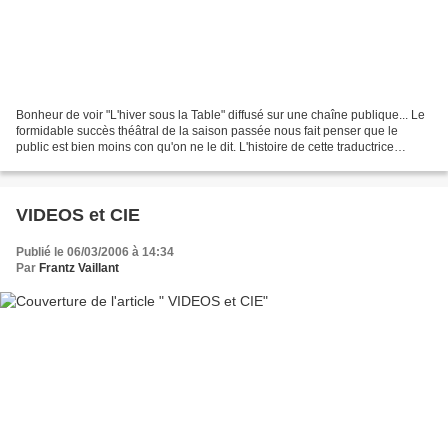
Bonheur de voir "L'hiver sous la Table" diffusé sur une chaîne publique... Le
formidable succès théâtral de la saison passée nous fait penser que le
public est bien moins con qu'on ne le dit. L'histoire de cette traductrice
fauchée obligée de sous-louer...
VIDEOS et CIE
Publié le 06/03/2006 à 14:34
Par
Frantz Vaillant