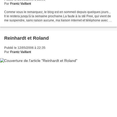
Par
Frantz Vaillant
Comme vous le remarquez, le blog est en sommeil depuis quelques jours...
Il le restera jusqu'à la semaine prochaine.La faute à la sté Free, qui vient de
me suspendre, sans raison aucune, ma liaison internet et téléphone avec ce
refrain exaspérant en guise...
Reinhardt et Roland
Publié le 12/05/2006 à 22:35
Par
Frantz Vaillant