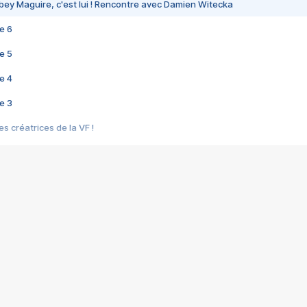
bey Maguire, c'est lui ! Rencontre avec Damien Witecka
e 6
e 5
e 4
e 3
s créatrices de la VF !
e 2
e 1
e Mektoub My Love arrive enfin ! Rencontre avec Shaïn Boumedine et Sal
i : après Toni en famille
elle réalise le bouleversant Dites lui que je l'aime
ais ! Rencontre autour de Vie privée de Rebecca Zlotowski
 de Marguerite, Grave... Rencontre avec Ella Rumpf