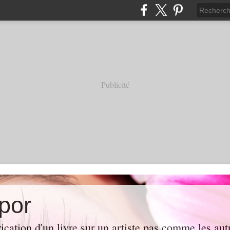
Publicité
por
rication d'un livre sur un artiste pas comme les au