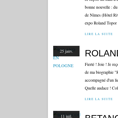
bonne nouvelle : du 
de Nîmes (Hôtel Riv
expo Roland Topor 
LIRE LA SUITE
ROLAN
25 janv.
Fierté ! Joie ! Je r
de ma biographie "Ro
accompagné d'un lie
Quelle audace ! Coli
LIRE LA SUITE
11 juil.