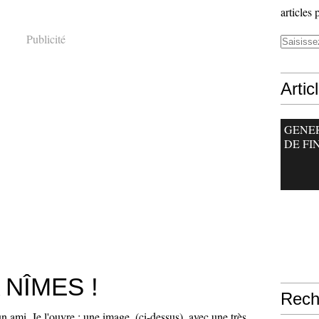
articles 
Publicité
Artic
GENE
DE FI
 NÎMES !
Rech
un ami. Je l'ouvre : une image, (ci-dessus), avec une très