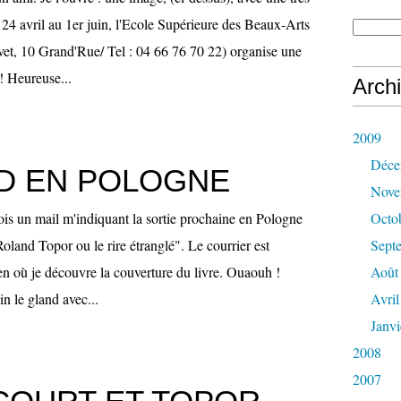
24 avril au 1er juin, l'Ecole Supérieure des Beaux-Arts
et, 10 Grand'Rue/ Tel : 04 66 76 70 22) organise une
! Heureuse...
Arch
2009
Déce
D EN POLOGNE
Nove
eçois un mail m'indiquant la sortie prochaine en Pologne
Octo
land Topor ou le rire étranglé". Le courrier est
Sept
n où je découvre la couverture du livre. Ouaouh !
Août
n le gland avec...
Avril
Janvi
2008
2007