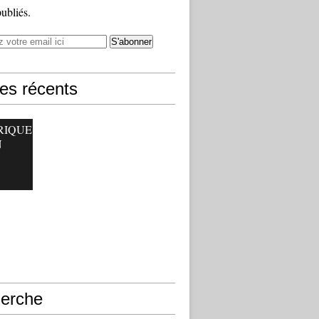
publiés.
les récents
RIQUE
N
erche