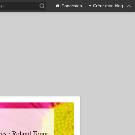
Connexion
+
Créer mon blog
tres : Roland Topor