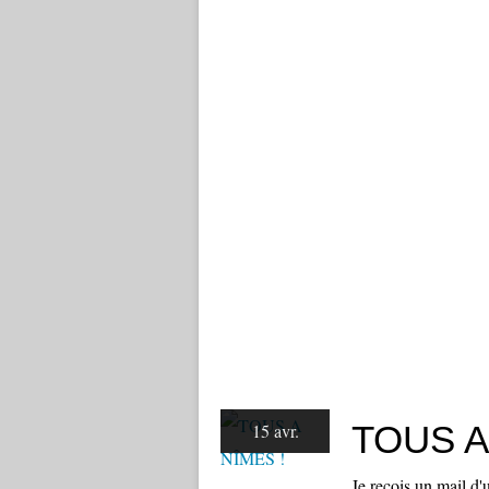
TOUS A
15 avr.
Je reçois un mail d'