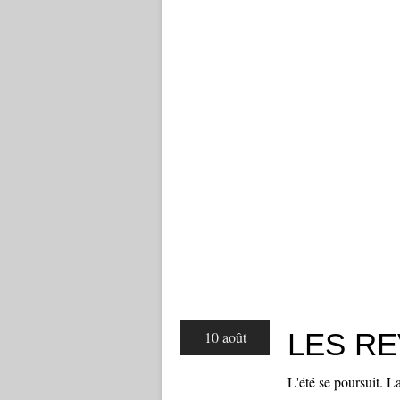
LES R
10 août
L'été se poursuit. L